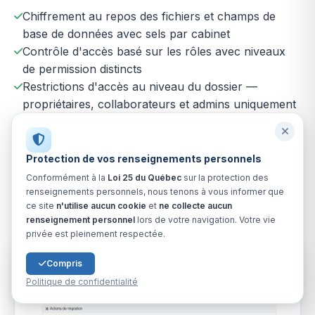
Chiffrement au repos des fichiers et champs de
base de données avec sels par cabinet
Contrôle d'accès basé sur les rôles avec niveaux
de permission distincts
Restrictions d'accès au niveau du dossier —
propriétaires, collaborateurs et admins uniquement
Accès public par jeton à durée limitée pour les
fonctionnalités client
Pistes d'audit de signature capturant identité,
Protection de vos renseignements personnels
adresse IP et horodatage
Conformément à la
Loi 25 du Québec
sur la protection des
Vérification du statut actif du cabinet et de
renseignements personnels, nous tenons à vous informer que
ce site
n'utilise aucun cookie
et
ne collecte aucun
l'utilisateur à chaque connexion
renseignement personnel
lors de votre navigation. Votre vie
privée est pleinement respectée.
Compris
Politique de confidentialité